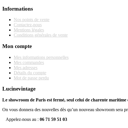
Informations
Nos points de vente
Contactez-nous
Mentions légales
Conditions générales de vente
Mon compte
Mes informations personnelles
Mes commandes
Mes adresses
Détails du compte
Mot de passe perdu
Lucinevintage
Le showroom de Paris est fermé, seul celui de charente maritime e
On vous donnera des nouvelles dès qu’un nouveau showroom sera pr
Appelez-nous au :
06 71 59 51 03