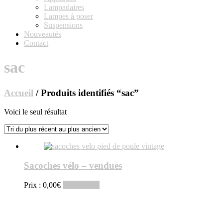
Lampadaires
Lampes à poser
Suspensions
Nouveautés
Contact
sac
Accueil
/ Produits identifiés “sac”
Voici le seul résultat
Sacoches vélo – vendues
Prix :
0,00
€
Lire la suite