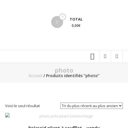
Aller
au
lucinevintage
contenu
0
TOTAL
0,00€
photo
Accueil
/ Produits identifiés “photo”
Voici le seul résultat
Polaroid pliant à soufflet – vendu