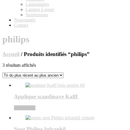
Lampadaires
Lampes à poser
Suspensions
Nouveautés
Contact
philips
Accueil
/ Produits identifiés “philips”
Trié
3 résultats affichés
du
plus
récent
au
plus
Applique scandinave Kalff
ancien
Lire la suite
Spot Philips Infraphil