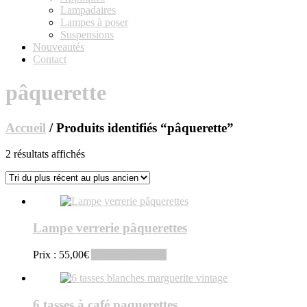
Lampadaires
Lampes à poser
Suspensions
Nouveautés
Contact
pâquerette
Accueil
/ Produits identifiés “pâquerette”
Trié
2 résultats affichés
du
plus
récent
au
plus
Lampe verrerie pâquerettes
ancien
Prix :
55,00
€
Ajouter au panier
6 tasses à café paquerettes