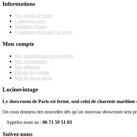
Informations
Nos points de vente
Contactez-nous
Mentions légales
Conditions générales de vente
Mon compte
Mes informations personnelles
Mes commandes
Mes adresses
Détails du compte
Mot de passe perdu
Lucinevintage
Le showroom de Paris est fermé, seul celui de charente maritime e
On vous donnera des nouvelles dès qu’un nouveau showroom sera pr
Appelez-nous au :
06 71 59 51 03
Suivez-nous