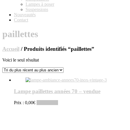
Lampes à poser
Suspensions
Nouveautés
Contact
paillettes
Accueil
/ Produits identifiés “paillettes”
Voici le seul résultat
Lampe paillettes années 70 – vendue
Prix :
0,00
€
Lire la suite