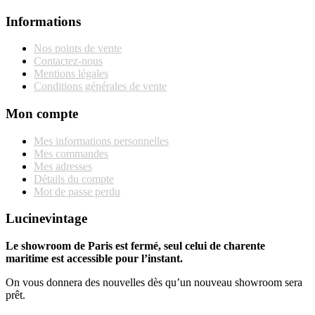
Informations
Nos points de vente
Contactez-nous
Mentions légales
Conditions générales de vente
Mon compte
Mes informations personnelles
Mes commandes
Mes adresses
Détails du compte
Mot de passe perdu
Lucinevintage
Le showroom de Paris est fermé, seul celui de charente
maritime est accessible pour l’instant.
On vous donnera des nouvelles dès qu’un nouveau showroom sera
prêt.