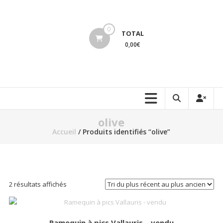
Aller
au
lucinevintage
contenu
0
TOTAL
0,00€
olive
Accueil
/ Produits identifiés “olive”
Trié
2 résultats affichés
du
plus
récent
Ramequin à pics Vallauris – vendu