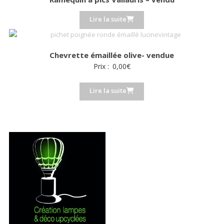
au
plus
Lire la suite
ancien
Chevrette émaillée olive- vendue
Prix :
0,00
€
Lire la suite