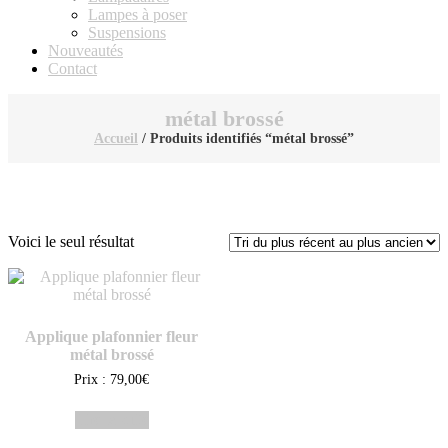
Lampes à poser
Suspensions
Nouveautés
Contact
métal brossé
Accueil
/ Produits identifiés “métal brossé”
Voici le seul résultat
Applique plafonnier fleur
métal brossé
Prix :
79,00
€
Lire la suite