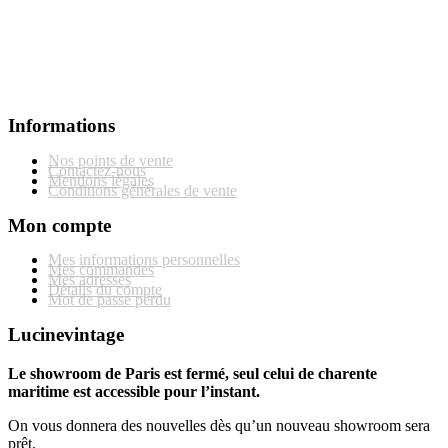
Informations
Nos points de vente
Contactez-nous
Mentions légales
Conditions générales de vente
Mon compte
Mes informations personnelles
Mes commandes
Mes adresses
Détails du compte
Mot de passe perdu
Lucinevintage
Le showroom de Paris est fermé, seul celui de charente
maritime est accessible pour l’instant.
On vous donnera des nouvelles dès qu’un nouveau showroom sera
prêt.