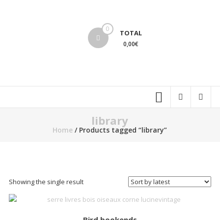
Skip
to
lucinevintage
content
0
TOTAL
0,00€
library
Home
/ Products tagged “library”
Showing the single result
Bird bookends