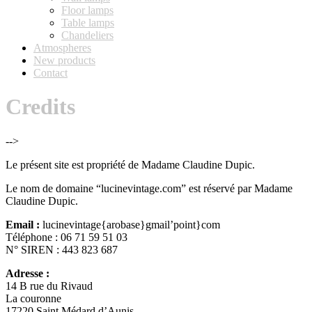
Floor lamps
Table lamps
Chandeliers
Atmospheres
New products
Contact
Credits
-->
Le présent site est propriété de Madame Claudine Dupic.
Le nom de domaine “lucinevintage.com” est réservé par Madame
Claudine Dupic.
Email :
lucinevintage{arobase}gmail’point}com
Téléphone : 06 71 59 51 03
N° SIREN : 443 823 687
Adresse :
14 B rue du Rivaud
La couronne
17220 Saint Médard d’Aunis