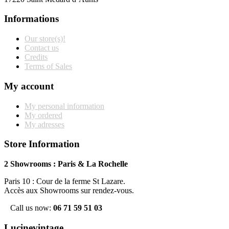
Informations
Our store(s)!
Contact us
Credits
Terms of Sales
My account
My personal information
My ordered
My adresses
Store Information
2 Showrooms : Paris & La Rochelle
Paris 10 : Cour de la ferme St Lazare.
Accès aux Showrooms sur rendez-vous.
Call us now:
06 71 59 51 03
Lucinevintage