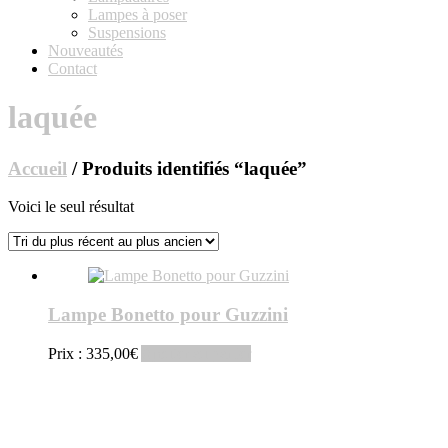
Lampes à poser
Suspensions
Nouveautés
Contact
laquée
Accueil
/ Produits identifiés “laquée”
Voici le seul résultat
Lampe Bonetto pour Guzzini
Prix :
335,00
€
Ajouter au panier