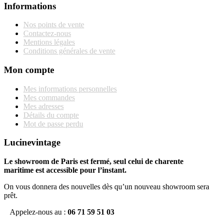
Informations
Nos points de vente
Contactez-nous
Mentions légales
Conditions générales de vente
Mon compte
Mes informations personnelles
Mes commandes
Mes adresses
Détails du compte
Mot de passe perdu
Lucinevintage
Le showroom de Paris est fermé, seul celui de charente
maritime est accessible pour l’instant.
On vous donnera des nouvelles dès qu’un nouveau showroom sera
prêt.
Appelez-nous au :
06 71 59 51 03