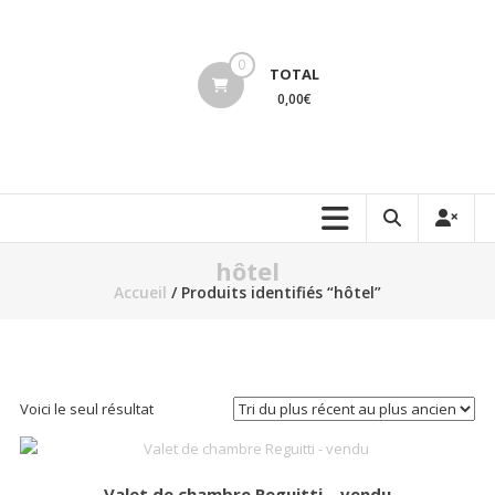
Aller
au
lucinevintage
contenu
0
TOTAL
0,00€
hôtel
Accueil
/ Produits identifiés “hôtel”
Voici le seul résultat
Valet de chambre Reguitti – vendu