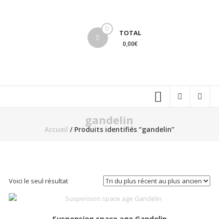
Aller
au
lucinevintage
contenu
0
TOTAL
0,00€
gandelin
Accueil
/ Produits identifiés “gandelin”
Voici le seul résultat
Suspension space age Gandelin