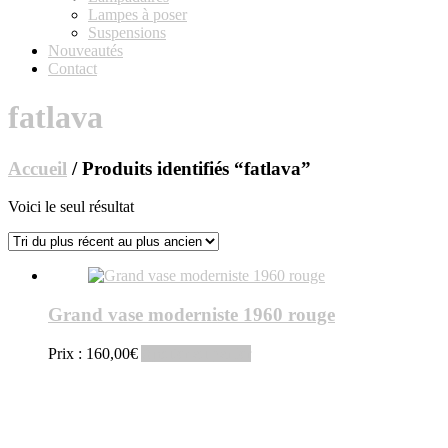
Lampes à poser
Suspensions
Nouveautés
Contact
fatlava
Accueil
/ Produits identifiés “fatlava”
Voici le seul résultat
Grand vase moderniste 1960 rouge
Prix :
160,00
€
Ajouter au panier