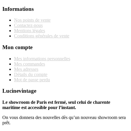
Informations
Nos points de vente
Contactez-nous
Mentions légales
Conditions générales de vente
Mon compte
Mes informations personnelles
Mes commandes
Mes adresses
Détails du compte
Mot de passe perdu
Lucinevintage
Le showroom de Paris est fermé, seul celui de charente
maritime est accessible pour l’instant.
On vous donnera des nouvelles dès qu’un nouveau showroom sera
prêt.