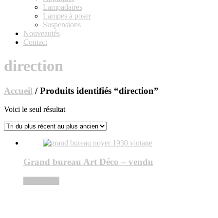
Lampadaires
Lampes à poser
Suspensions
Nouveautés
Contact
direction
Accueil
/ Produits identifiés “direction”
Voici le seul résultat
Grand bureau Art Déco – vendu
Lire la suite