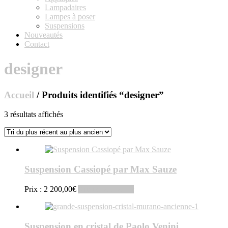
Lampadaires
Lampes à poser
Suspensions
Nouveautés
Contact
designer
Accueil
/ Produits identifiés “designer”
Trié
3 résultats affichés
du
plus
récent
au
plus
Suspension Cassiopé par Max Sauze
ancien
Prix :
2 200,00
€
Ajouter au panier
Suspension en cristal de Paolo Venini