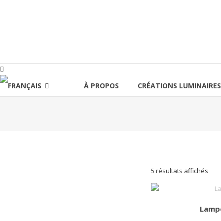
Aller
au
lucinevintage
contenu
À PROPOS
CRÉATIONS LUMINAIRES
Trié
5 résultats affichés
du
plus
réce
Lampe
au