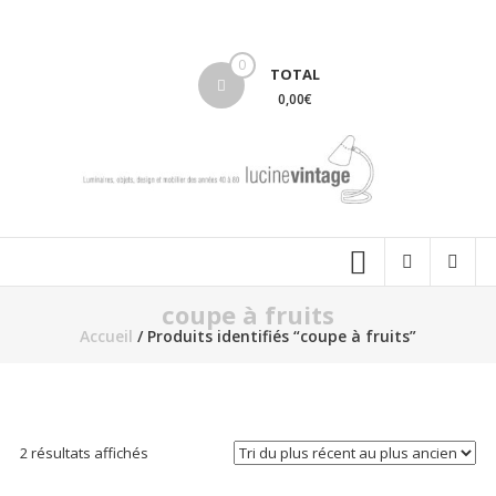
Aller
au
lucinevintage
contenu
0
TOTAL
0,00€
coupe à fruits
Accueil
/ Produits identifiés “coupe à fruits”
Trié
2 résultats affichés
du