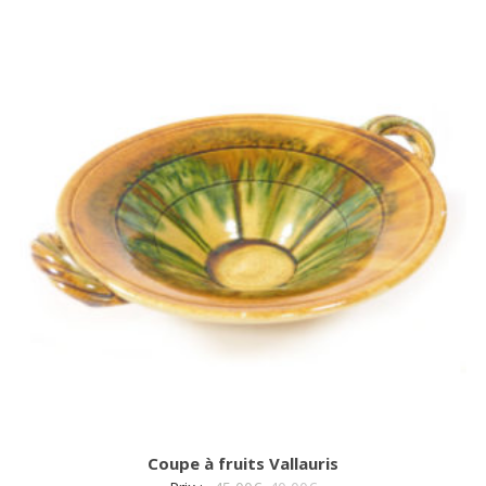
plus
récent
au
plus
ancien
Coupe à fruits Vallauris