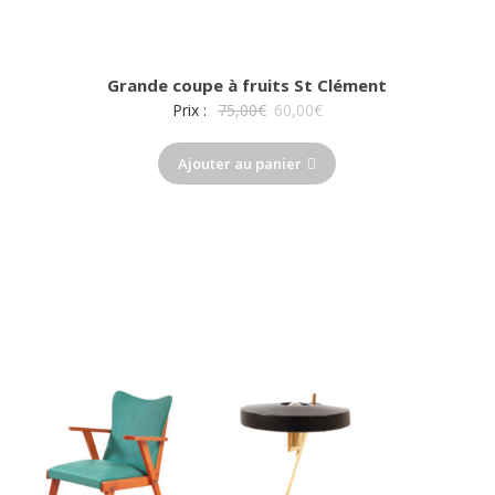
Grande coupe à fruits St Clément
Le
Le
Prix :
75,00
€
60,00
€
prix
prix
Ajouter au panier
initial
actuel
était :
est :
75,00€.
60,00€.