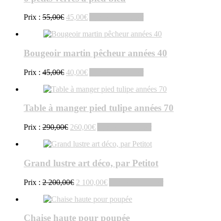
Le
Le
Prix :
55,00
€
45,00
€
Ajouter au panier
prix
prix
initial
actuel
était :
est :
Bougeoir martin pêcheur années 40
55,00€.
45,00€.
Le
Le
Prix :
45,00
€
40,00
€
Ajouter au panier
prix
prix
initial
actuel
était :
est :
Table à manger pied tulipe années 70
45,00€.
40,00€.
Le
Le
Prix :
290,00
€
260,00
€
Ajouter au panier
prix
prix
initial
actuel
était :
est :
Grand lustre art déco, par Petitot
290,00€.
260,00€.
Le
Le
Prix :
2 200,00
€
2 100,00
€
Ajouter au panier
prix
prix
initial
actuel
était :
est :
Chaise haute pour poupée
2
2