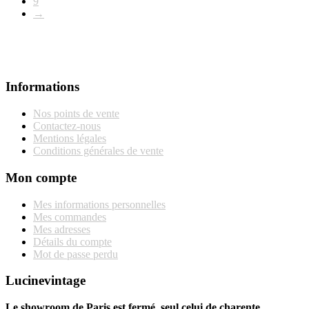
9
→
Informations
Nos points de vente
Contactez-nous
Mentions légales
Conditions générales de vente
Mon compte
Mes informations personnelles
Mes commandes
Mes adresses
Détails du compte
Mot de passe perdu
Lucinevintage
Le showroom de Paris est fermé, seul celui de charente