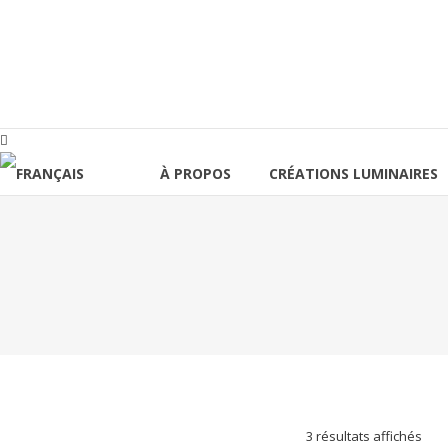
Aller
au
lucinevintage
contenu
À PROPOS
CRÉATIONS LUMINAIRES
Trié
3 résultats affichés