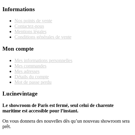
Informations
Nos points de vente
Contactez-nous
Mentions légales
Conditions générales de vente
Mon compte
Mes informations personnelles
Mes commandes
Mes adresses
Détails du compte
Mot de passe perdu
Lucinevintage
Le showroom de Paris est fermé, seul celui de charente
maritime est accessible pour l’instant.
On vous donnera des nouvelles dès qu’un nouveau showroom sera
prêt.