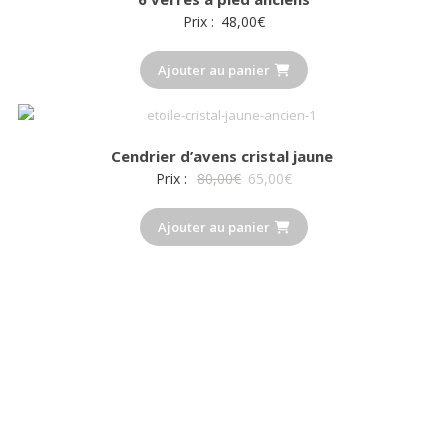
au
Prix :
48,00
€
plus
ancien
Ajouter au panier
Cendrier d’avens cristal jaune
Le
Le
Prix :
80,00
€
65,00
€
prix
prix
Ajouter au panier
initial
actuel
était :
est :
80,00€.
65,00€.