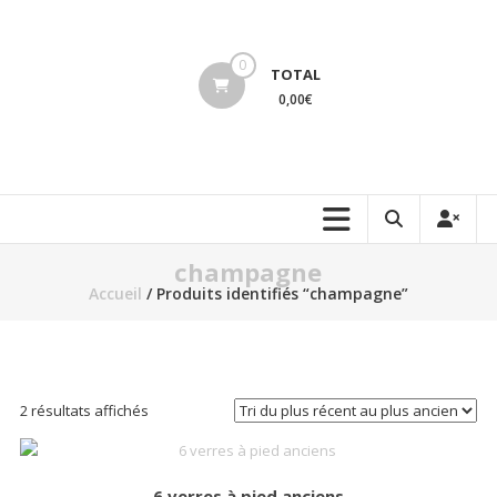
Aller
au
lucinevintage
contenu
0
TOTAL
0,00€
champagne
Accueil
/ Produits identifiés “champagne”
Trié
2 résultats affichés
du
plus
récent
6 verres à pied anciens