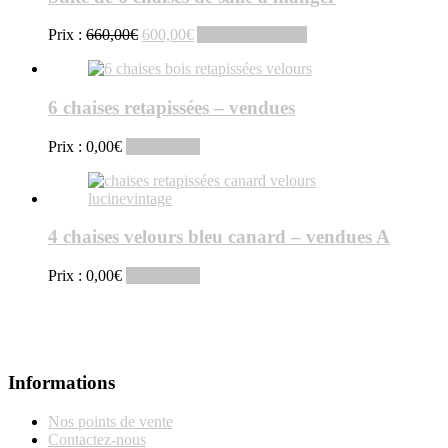
Le
Le
Prix :
660,00
€
600,00
€
Ajouter au panier
prix
prix
initial
actuel
était :
est :
6 chaises retapissées – vendues
660,00€.
600,00€.
Prix :
0,00
€
Lire la suite
4 chaises velours bleu canard – vendues A
Prix :
0,00
€
Lire la suite
Informations
Nos points de vente
Contactez-nous