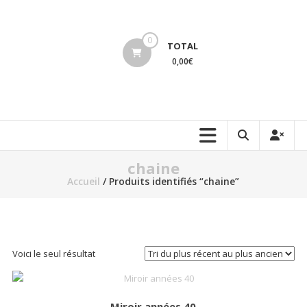
Aller
au
lucinevintage
contenu
0
TOTAL
0,00€
chaine
Accueil
/ Produits identifiés “chaine”
Voici le seul résultat
Miroir années 40