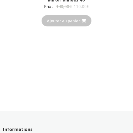
Le
Le
Prix :
140,00
€
110,00
€
prix
prix
Ajouter au panier
initial
actuel
était :
est :
140,00€.
110,00€.
Informations