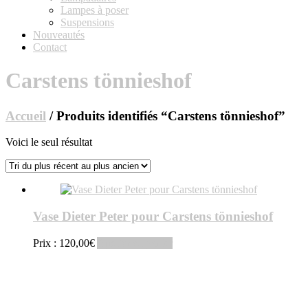
Lampes à poser
Suspensions
Nouveautés
Contact
Carstens tönnieshof
Accueil
/ Produits identifiés “Carstens tönnieshof”
Voici le seul résultat
Vase Dieter Peter pour Carstens tönnieshof
Prix :
120,00
€
Ajouter au panier