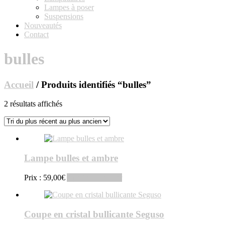
Lampes à poser
Suspensions
Nouveautés
Contact
bulles
Accueil
/ Produits identifiés “bulles”
Trié
2 résultats affichés
du
plus
récent
au
plus
Lampe bulles et ambre
ancien
Prix :
59,00
€
Ajouter au panier
Coupe en cristal bullicante Seguso