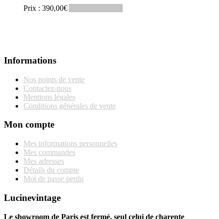
Prix :
390,00
€
Ajouter au panier
Informations
Nos points de vente
Contactez-nous
Mentions légales
Conditions générales de vente
Mon compte
Mes informations personnelles
Mes commandes
Mes adresses
Détails du compte
Mot de passe perdu
Lucinevintage
Le showroom de Paris est fermé, seul celui de charente