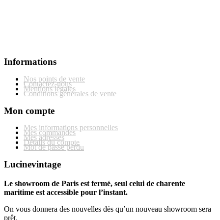
Informations
Nos points de vente
Contactez-nous
Mentions légales
Conditions générales de vente
Mon compte
Mes informations personnelles
Mes commandes
Mes adresses
Détails du compte
Mot de passe perdu
Lucinevintage
Le showroom de Paris est fermé, seul celui de charente
maritime est accessible pour l’instant.
On vous donnera des nouvelles dès qu’un nouveau showroom sera
prêt.