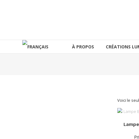
Aller
au
lucinevintage
contenu
À PROPOS
CRÉATIONS LU
Voici le seu
Lampe
Pr