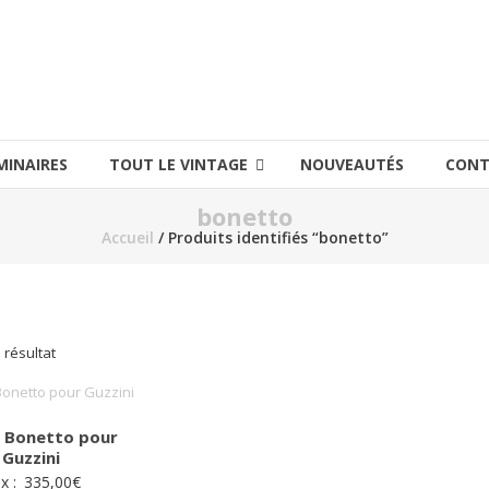
MINAIRES
TOUT LE VINTAGE
NOUVEAUTÉS
CONT
bonetto
Accueil
/ Produits identifiés “bonetto”
l résultat
 Bonetto pour
Guzzini
ix :
335,00
€