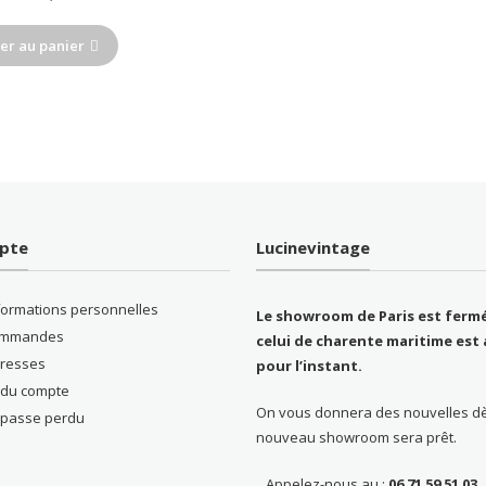
er au panier
pte
Lucinevintage
formations personnelles
Le showroom de Paris est fermé
ommandes
celui de charente maritime est 
resses
pour l’instant.
s du compte
On vous donnera des nouvelles d
 passe perdu
nouveau showroom sera prêt.
Appelez-nous au :
06 71 59 51 03