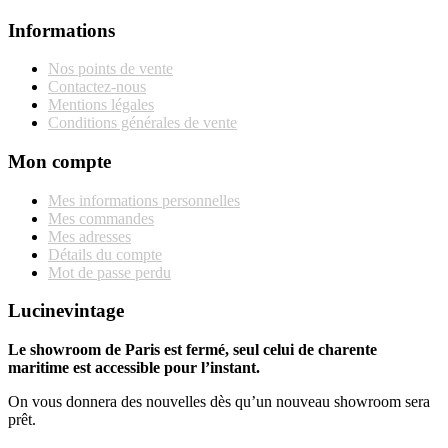
Informations
Nos points de vente
Contactez-nous
Mentions légales
Conditions générales de vente
Mon compte
Mes informations personnelles
Mes commandes
Mes adresses
Détails du compte
Mot de passe perdu
Lucinevintage
Le showroom de Paris est fermé, seul celui de charente
maritime est accessible pour l’instant.
On vous donnera des nouvelles dès qu’un nouveau showroom sera
prêt.