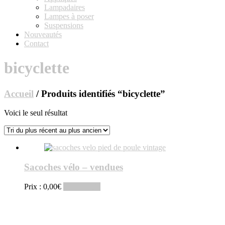
Lampadaires
Lampes à poser
Suspensions
Nouveautés
Contact
bicyclette
Accueil
/ Produits identifiés “bicyclette”
Voici le seul résultat
Sacoches vélo – vendues
Prix :
0,00
€
Lire la suite