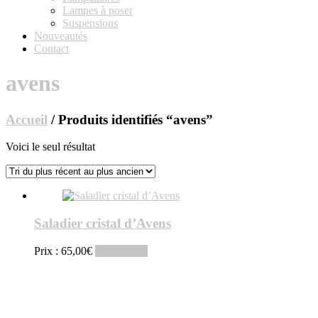
Lampes à poser
Suspensions
Nouveautés
Contact
avens
Accueil
/ Produits identifiés “avens”
Voici le seul résultat
Saladier cristal d’Avens
Prix :
65,00
€
Lire la suite