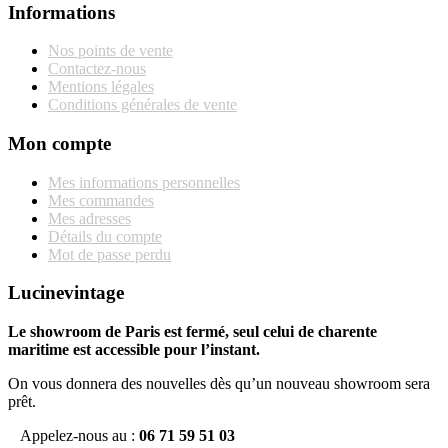
Informations
Nos points de vente
Contactez-nous
Mentions légales
Conditions générales de vente
Mon compte
Mes informations personnelles
Mes commandes
Mes adresses
Détails du compte
Mot de passe perdu
Lucinevintage
Le showroom de Paris est fermé, seul celui de charente
maritime est accessible pour l’instant.
On vous donnera des nouvelles dès qu’un nouveau showroom sera
prêt.
Appelez-nous au :
06 71 59 51 03