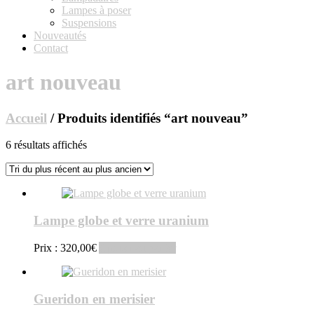
Lampes à poser
Suspensions
Nouveautés
Contact
art nouveau
Accueil
/ Produits identifiés “art nouveau”
Trié
6 résultats affichés
du
plus
récent
au
plus
Lampe globe et verre uranium
ancien
Prix :
320,00
€
Ajouter au panier
Gueridon en merisier