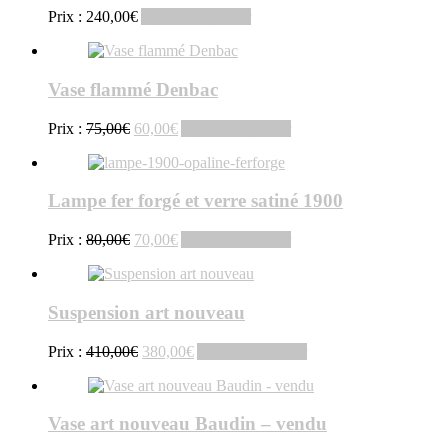
Prix :
240,00
€
Ajouter au panier
Vase flammé Denbac
Le
Le
Prix :
75,00
€
60,00
€
Ajouter au panier
prix
prix
initial
actuel
était :
est :
Lampe fer forgé et verre satiné 1900
75,00€.
60,00€.
Le
Le
Prix :
80,00
€
70,00
€
Ajouter au panier
prix
prix
initial
actuel
était :
est :
Suspension art nouveau
80,00€.
70,00€.
Le
Le
Prix :
410,00
€
380,00
€
Ajouter au panier
prix
prix
initial
actuel
était :
est :
Vase art nouveau Baudin – vendu
410,00€.
380,00€.