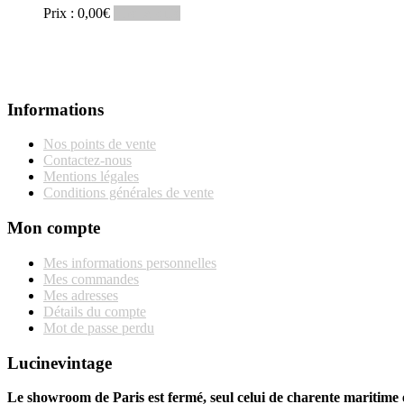
Prix :
0,00
€
Lire la suite
Informations
Nos points de vente
Contactez-nous
Mentions légales
Conditions générales de vente
Mon compte
Mes informations personnelles
Mes commandes
Mes adresses
Détails du compte
Mot de passe perdu
Lucinevintage
Le showroom de Paris est fermé, seul celui de charente maritime e