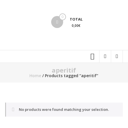
Skip
to
lucinevintage
content
0
TOTAL
0,00€
aperitif
Home
/ Products tagged “aperitif”
No products were found matching your selection.