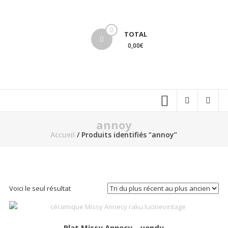
Aller
au
lucinevintage
contenu
0
TOTAL
0,00€
annoy
Accueil
/ Produits identifiés “annoy”
Voici le seul résultat
Plat Missy Annecy – vendu