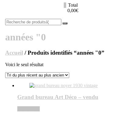
Aller
0
Total
au
lucinevintage
0,00€
contenu
Recherche
pourÂ :
années "0
Accueil
/ Produits identifiés “années "0”
Voici le seul résultat
Grand bureau Art Déco – vendu
Lire la suite