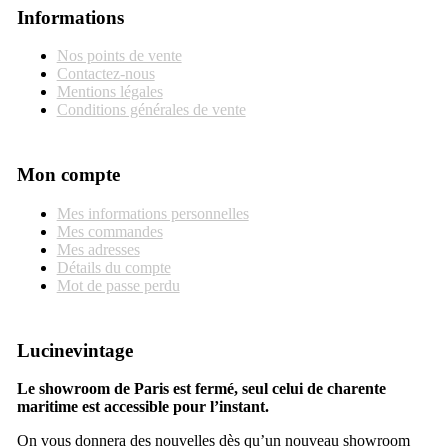
Informations
Nos points de vente
Contactez-nous
Mentions légales
Conditions générales de vente
Mon compte
Mes informations personnelles
Mes commandes
Mes adresses
Détails du compte
Mot de passe perdu
Lucinevintage
Le showroom de Paris est fermé, seul celui de charente
maritime est accessible pour l’instant.
On vous donnera des nouvelles dès qu’un nouveau showroom