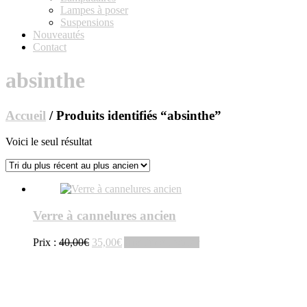
Lampes à poser
Suspensions
Nouveautés
Contact
absinthe
Accueil
/ Produits identifiés “absinthe”
Voici le seul résultat
Verre à cannelures ancien
Le
Le
Prix :
40,00
€
35,00
€
Ajouter au panier
prix
prix
initial
actuel
était :
est :
40,00€.
35,00€.