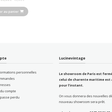
prix
prix
er au panier
initial
actuel
était :
est :
55,00€.
45,00€.
pte
Lucinevintage
formations personnelles
Le showroom de Paris est fermé
ommandes
celui de charente maritime est 
resses
pour l’instant.
s du compte
On vous donnera des nouvelles d
 passe perdu
nouveau showroom sera prêt.