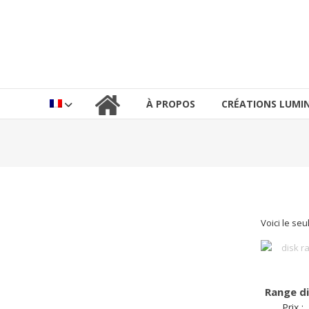
Aller
au
lucinevintage
contenu
À PROPOS
CRÉATIONS LUMIN
Voici le seu
Range d
Prix :