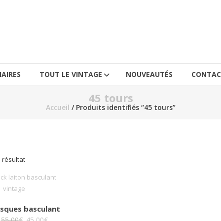
AIRES
TOUT LE VINTAGE
NOUVEAUTÉS
CONTAC
45 tours
Accueil
/ Produits identifiés “45 tours”
l résultat
isques basculant
Le
Le
55,00
€
45,00
€